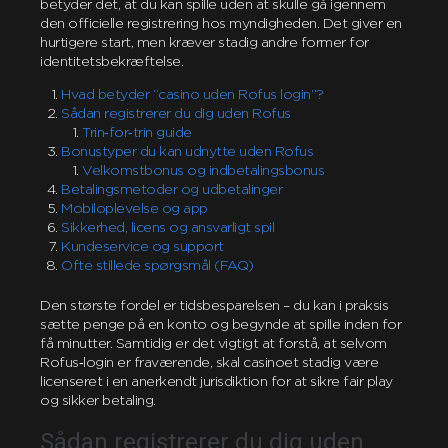
betyder det, at du kan spille uden at skulle gå igennem
den officielle registrering hos myndigheden. Det giver en
hurtigere start, men kræver stadig andre former for
identitetsbekræftelse.
Hvad betyder “casino uden Rofus login”?
Sådan registrerer du dig uden Rofus
Trin‑for‑trin guide
Bonustyper du kan udnytte uden Rofus
Velkomstbonus og indbetalingsbonus
Betalingsmetoder og udbetalinger
Mobiloplevelse og app
Sikkerhed, licens og ansvarligt spil
Kundeservice og support
Ofte stillede spørgsmål (FAQ)
Den største fordel er tidsbesparelsen – du kan i praksis
sætte penge på en konto og begynde at spille inden for
få minutter. Samtidig er det vigtigt at forstå, at selvom
Rofus‑login er fraværende, skal casinoet stadig være
licenseret i en anerkendt jurisdiktion for at sikre fair play
og sikker betaling.
Sådan registrerer du dig uden