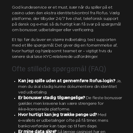
God kundeservice er et must, især når du spiller på et
casino uden den ekstra identitetskontrol fra Rofus. Vælg
platforme, der tilbyder 24/7 live chat, telefonisk support
på dansk og e‑mail, så du hurtigt kan få svar på spørgsmål
om bonusser, udbetalinger eller verificering.
Et tip: før du laver en større indbetaling, test supporten
med et lille spørgsmål. Det giver dig en fornemmelse af,
hvor hurtigt og hjælpsomt teamet er – vigtigt hvis du
senere skal løse KYC‑relaterede udfordringer.
Ofte stillede spørgsmål (FAQ)
Kan jeg spille uden at gennemføre Rofus‑login?
Ja,
men du skal stadig kunne dokumentere din identitet
ved udbetaling.
Er bonusser stadig tilgængelige?
De fleste bonusser
gælder, men kravene kan være strengere for
ikke‑licenserede platforme.
Hvor hurtigt kan jeg trække penge ud?
Med
e‑wallets er udbetalinger ofte på få timer, mens
bankoverførsler kan tage op til fem dage.
Er mine data sikre?
Så længe casinoet har en