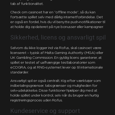
tab af funktionalitet.
Check om casinoet har en “offline mode”, så du kan
fortsætte spillet selv med dårlig internetforbindelse. Det
er også en fordel, hvis du vil benytte push‑notifikationer til
at holde dig opdateret på nye bonusser eller kampagner.
Sikkerhed, licens og ansvarligt spil
Selvom du ikke logger ind via Rofus, skal casinoet være
licenseret – typisk af Malta Gaming Authority (MGA) eller
UK Gambling Commission. En gyldig licens garanterer, at
spillet er testet af uafhængige testlaboratorier som
eCOGRA, og at RNG‑systemet lever op til internationale
standarder.
Ansvarligt spil er også centralt. Kig efter værktøjer som
indbetalingsgrænser, tabsgrænser og muligheden for
selv‑udelukkelse. Disse funktioner hjælper dig med at
holde spillet under kontrol, selv når du bruger en hurtig
registreringsproces uden Rofus.
Kundeservice og support