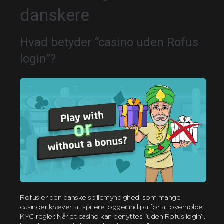
danskere
Hvad betyder “casino uden Rofus
login”?
Rofus er den danske spillemyndighed, som mange
casinoer kræver, at spillere logger ind på for at overholde
KYC‑regler. Når et casino kan benyttes “uden Rofus login”,