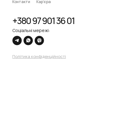
Контакти
Кар’єра
+380 97 901 36 01
Соціальні мережі:
Політика конфіденційності